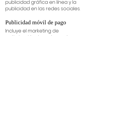
publicidad gráfica en línea y la 
publicidad en las redes sociales.
Publicidad móvil de pago
Incluye el marketing de 
optimización de motores de 
búsqueda (SEO) para móviles y el 
marketing de aplicaciones.
Marketing digital de 
influenciadores
Incluye la gestión de la selección y 
el reclutamiento de embajadores 
de la marca, la organización de los 
avales de los productos, la 
asistencia en la programación de 
las publicaciones en los canales 
de las redes sociales y la 
organización de eventos para la 