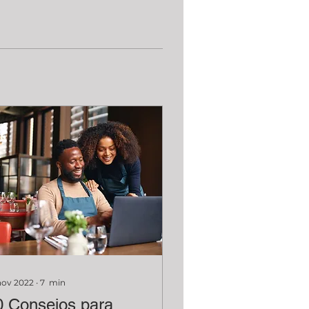
nov 2022
∙
7
min
0 Consejos para