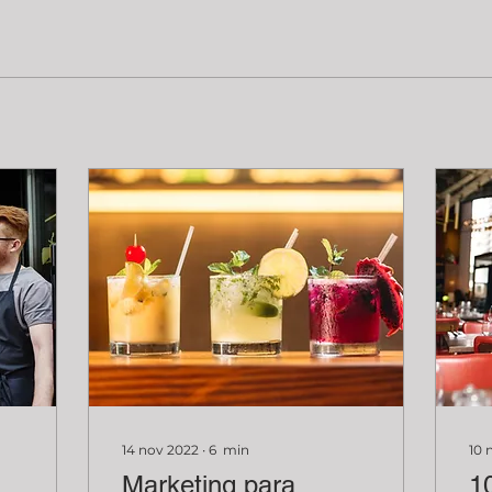
14 nov 2022
∙
6
min
10 
Marketing para
1