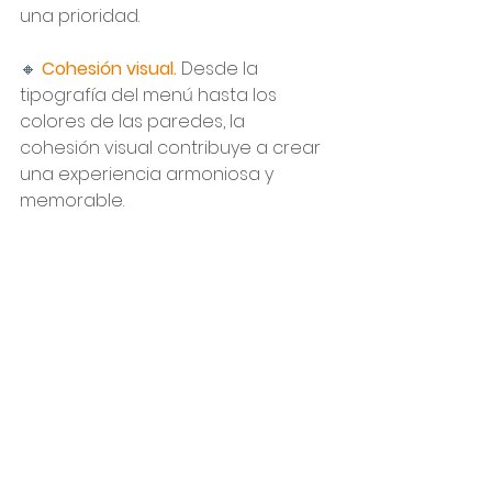
una prioridad.
🔸 
Cohesión visual. 
Desde la 
tipografía del menú hasta los 
colores de las paredes, la 
cohesión visual contribuye a crear 
una experiencia armoniosa y 
memorable.
5. Consultoría especializada 
a tu medida. 
📲
Conocer la teoría es un paso, pero 
aplicarla de manera efectiva es 
donde muchos tropiezan. En 
Flavored Marketing
, no solo 
comprendemos la importancia de 
la música y la iluminación en la 